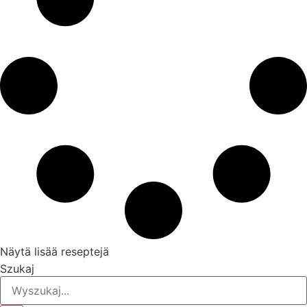
Näytä lisää reseptejä
Szukaj