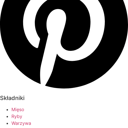
Składniki
Mięso
Ryby
Warzywa