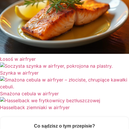
Łosoś w airfryer
Szynka w airfryer
Smażona cebula w airfryer
Hasselback ziemniaki w airfryer
Co sądzisz o tym przepisie?