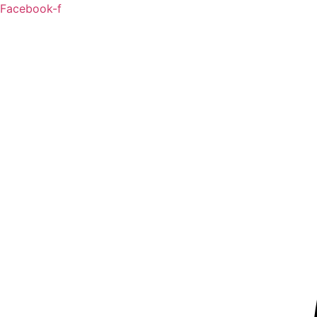
Przejdź
Facebook-f
do
treści