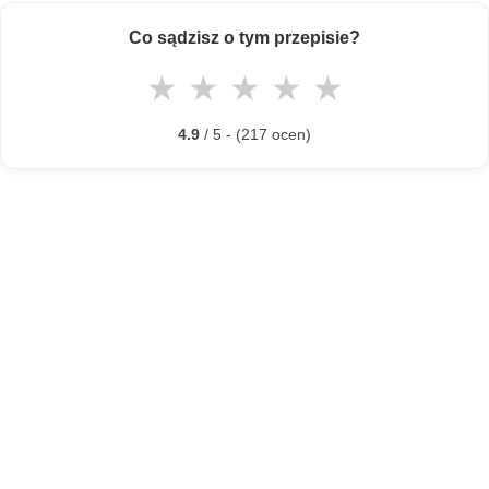
Co sądzisz o tym przepisie?
★
★
★
★
★
4.9
/ 5 - (217 ocen)