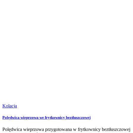
Kolacja
Polędwica wieprzowa we frytkownicy beztłuszczowej
Polędwica wieprzowa przygotowana w frytkownicy beztłuszczowej