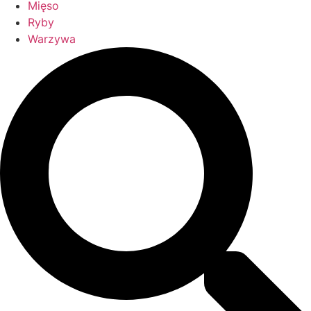
Mięso
Ryby
Warzywa