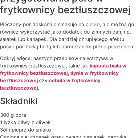
frytkownicy beztłuszczowej
Pieczony por doskonale smakuje na ciepło, ale można go
również wykorzystać jako dodatek do zimnych dań, np.
sałatek lub kanapek. Dla bardziej chrupiącego efektu
posyp por bułką tartą lub parmezanem przed pieczeniem.
Odkryj więcej naszych przepisów na warzywa w
frytkownicy beztłuszczowej, takie jak
kapusta biała w
frytkownicy beztłuszczowej
,
dynia w frytkownicy
beztłuszczowej
czy
cebula w frytkownicy
beztłuszczowej
.
Składniki
300 g pora
1 łyżka oliwy z oliwek
Sól i pieprz do smaku
Opcjonalnie: czosnek granulowany, tymianek, papryka