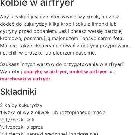
kolbie w airfryer
Aby uzyskać jeszcze intensywniejszy smak, możesz
dodać do kukurydzy kilka kropli soku z limonki lub
cytryny przed podaniem. Jeśli chcesz wersję bardziej
kremową, posmaruj ją majonezem i posyp serem feta.
Możesz także eksperymentować z ostrymi przyprawami,
np. chili w proszku lub pieprzem cayenne.
Szukasz innych warzyw do przygotowania w airfryer?
Wypróbuj
paprykę w airfryer
,
omlet w airfryer
lub
marchewki w airfryer
.
Składniki
2 kolby kukurydzy
1 łyżka oliwy z oliwek lub roztopionego masła
½ łyżeczki soli
½ łyżeczki pieprzu
½ łyżeczki papryki wędzonej (opcjonalnie)