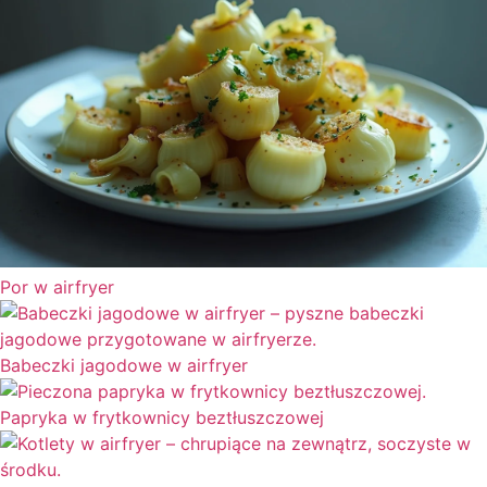
Por w airfryer
Babeczki jagodowe w airfryer
Papryka w frytkownicy beztłuszczowej