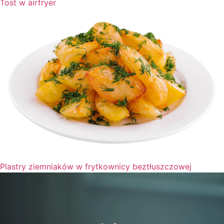
Tost w airfryer
Plastry ziemniaków w frytkownicy beztłuszczowej