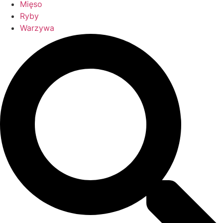
Mięso
Ryby
Warzywa