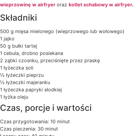
wieprzowinę w airfryer
oraz
kotlet schabowy w airfryer
.
Składniki
500 g mięsa mielonego (wieprzowego lub wołowego)
1 jajko
50 g bułki tartej
1 cebula, drobno posiekana
2 ząbki czosnku, przeciśnięte przez praskę
1 łyżeczka soli
½ łyżeczki pieprzu
½ łyżeczki majeranku
1 łyżeczka papryki słodkiej
1 łyżka oleju
Czas, porcje i wartości
Czas przygotowania: 10 minut
Czas pieczenia: 30 minut
Łączny czas: 40 minuty