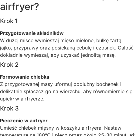
airfryer?
Krok 1
Przygotowanie składników
W dużej misce wymieszaj mięso mielone, bułkę tartą,
jajko, przyprawy oraz posiekaną cebulę i czosnek. Całość
dokładnie wymieszaj, aby uzyskać jednolitą masę.
Krok 2
Formowanie chlebka
Z przygotowanej masy uformuj podłużny bochenek i
delikatnie spłaszcz go na wierzchu, aby równomiernie się
upiekł w airfryerze.
Krok 3
Pieczenie w airfryer
Umieść chlebek mięsny w koszyku airfryera. Nastaw
temperaturę na 180°C i piecz przez około 25-30 minut, aż